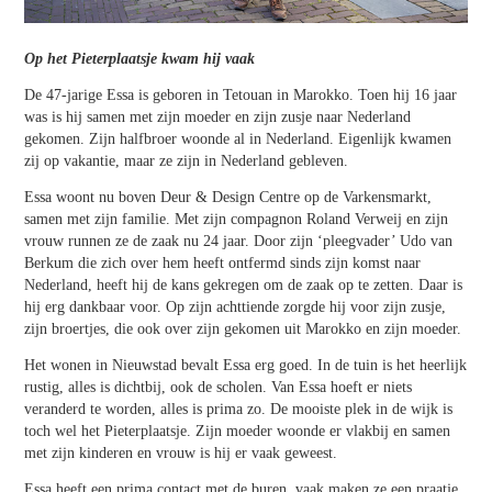
Op het Pieterplaatsje kwam hij vaak
De 47-jarige Essa is geboren in Tetouan in Marokko. Toen hij 16 jaar
was is hij samen met zijn moeder en zijn zusje naar Nederland
gekomen. Zijn halfbroer woonde al in Nederland. Eigenlijk kwamen
zij op vakantie, maar ze zijn in Nederland gebleven.
Essa woont nu boven Deur & Design Centre op de Varkensmarkt,
samen met zijn familie. Met zijn compagnon Roland Verweij en zijn
vrouw runnen ze de zaak nu 24 jaar. Door zijn ‘pleegvader’ Udo van
Berkum die zich over hem heeft ontfermd sinds zijn komst naar
Nederland, heeft hij de kans gekregen om de zaak op te zetten. Daar is
hij erg dankbaar voor. Op zijn achttiende zorgde hij voor zijn zusje,
zijn broertjes, die ook over zijn gekomen uit Marokko en zijn moeder.
Het wonen in Nieuwstad bevalt Essa erg goed. In de tuin is het heerlijk
rustig, alles is dichtbij, ook de scholen. Van Essa hoeft er niets
veranderd te worden, alles is prima zo. De mooiste plek in de wijk is
toch wel het Pieterplaatsje. Zijn moeder woonde er vlakbij en samen
met zijn kinderen en vrouw is hij er vaak geweest.
Essa heeft een prima contact met de buren, vaak maken ze een praatje