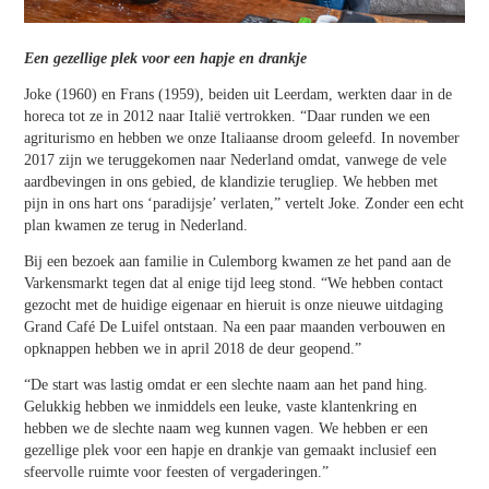
Een gezellige plek voor een hapje en drankje
Joke (1960) en Frans (1959), beiden uit Leerdam, werkten daar in de
horeca tot ze in 2012 naar Italië vertrokken. “Daar runden we een
agriturismo en hebben we onze Italiaanse droom geleefd. In november
2017 zijn we teruggekomen naar Nederland omdat, vanwege de vele
aardbevingen in ons gebied, de klandizie terugliep. We hebben met
pijn in ons hart ons ‘paradijsje’ verlaten,” vertelt Joke. Zonder een echt
plan kwamen ze terug in Nederland.
Bij een bezoek aan familie in Culemborg kwamen ze het pand aan de
Varkensmarkt tegen dat al enige tijd leeg stond. “We hebben contact
gezocht met de huidige eigenaar en hieruit is onze nieuwe uitdaging
Grand Café De Luifel ontstaan. Na een paar maanden verbouwen en
opknappen hebben we in april 2018 de deur geopend.”
“De start was lastig omdat er een slechte naam aan het pand hing.
Gelukkig hebben we inmiddels een leuke, vaste klantenkring en
hebben we de slechte naam weg kunnen vagen. We hebben er een
gezellige plek voor een hapje en drankje van gemaakt inclusief een
sfeervolle ruimte voor feesten of vergaderingen.”