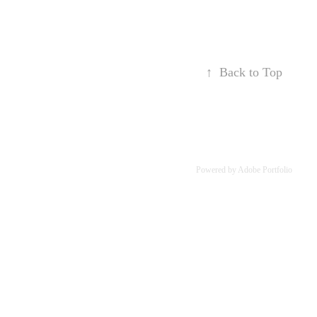
↑
Back to Top
Powered by
Adobe Portfolio