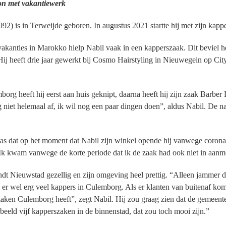
on met vakantiewerk
992) is in Terweijde geboren. In augustus 2021 startte hij met zijn kapp
vakanties in Marokko hielp Nabil vaak in een kapperszaak. Dit beviel h
Hij heeft drie jaar gewerkt bij Cosmo Hairstyling in Nieuwegein op Cit
borg heeft hij eerst aan huis geknipt, daarna heeft hij zijn zaak Barber
og niet helemaal af, ik wil nog een paar dingen doen”, aldus Nabil. De
as dat op het moment dat Nabil zijn winkel opende hij vanwege coron
Ik kwam vanwege de korte periode dat ik de zaak had ook niet in aanmer
ndt Nieuwstad gezellig en zijn omgeving heel prettig. “Alleen jammer 
 er wel erg veel kappers in Culemborg. Als er klanten van buitenaf kom
aken Culemborg heeft”, zegt Nabil. Hij zou graag zien dat de gemeent
beeld vijf kapperszaken in de binnenstad, dat zou toch mooi zijn.”