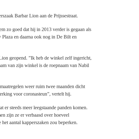
erszaak Barbar Lion aan de Prijssestraat.
em zo goed dat hij in 2013 verder is gegaan als
y Plaza en daarna ook nog in De Bilt en
 Lion geopend. ”Ik heb de winkel zelf ingericht,
 naam van zijn winkel is de roepnaam van Nabil
amaatregelen weer ruim twee maanden dicht
king voor coronasteun”, vertelt hij.
dat er steeds meer leegstaande panden komen.
en zijn ze er verbaasd over hoeveel
e het aantal kapperszaken zou beperken.