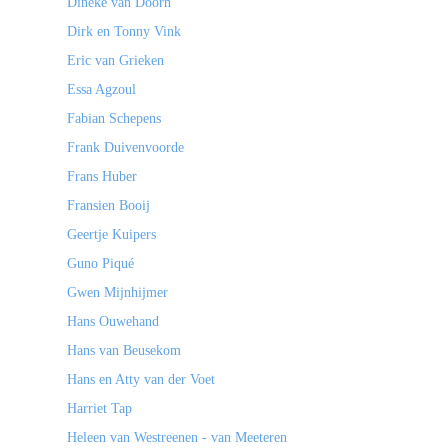
Dineke van Doorn
Dirk en Tonny Vink
Eric van Grieken
Essa Agzoul
Fabian Schepens
Frank Duivenvoorde
Frans Huber
Fransien Booij
Geertje Kuipers
Guno Piqué
Gwen Mijnhijmer
Hans Ouwehand
Hans van Beusekom
Hans en Atty van der Voet
Harriet Tap
Heleen van Westreenen - van Meeteren