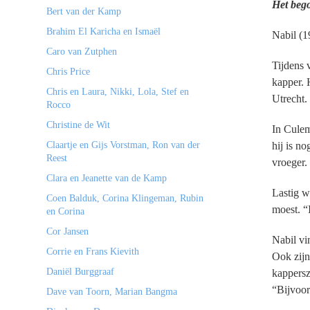
Het beg
Bert van der Kamp
Brahim El Karicha en Ismaël
Nabil (1
Caro van Zutphen
Tijdens 
Chris Price
kapper. 
Chris en Laura, Nikki, Lola, Stef en
Utrecht.
Rocco
Christine de Wit
In Culem
Claartje en Gijs Vorstman, Ron van der
hij is n
Reest
vroeger.
Clara en Jeanette van de Kamp
Lastig w
Coen Balduk, Corina Klingeman, Rubin
moest. “
en Corina
Cor Jansen
Nabil vi
Corrie en Frans Kievith
Ook zijn
Daniël Burggraaf
kappersz
“Bijvoor
Dave van Toorn, Marian Bangma