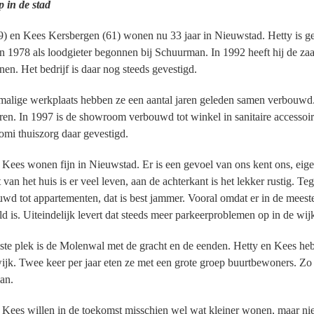
 in de stad
9) en Kees Kersbergen (61) wonen nu 33 jaar in Nieuwstad. Hetty is 
in 1978 als loodgieter begonnen bij Schuurman. In 1992 heeft hij de zaa
en. Het bedrijf is daar nog steeds gevestigd.
alige werkplaats hebben ze een aantal jaren geleden samen verbouwd
ren. In 1997 is de showroom verbouwd tot winkel in sanitaire accessoir
omi thuiszorg daar gevestigd.
 Kees wonen fijn in Nieuwstad. Er is een gevoel van ons kent ons, eigen
 van het huis is er veel leven, aan de achterkant is het lekker rustig.
d tot appartementen, dat is best jammer. Vooral omdat er in de meest
d is. Uiteindelijk levert dat steeds meer parkeerproblemen op in de wij
te plek is de Molenwal met de gracht en de eenden. Hetty en Kees he
ijk. Twee keer per jaar eten ze met een grote groep buurtbewoners. Zo
ian.
 Kees willen in de toekomst misschien wel wat kleiner wonen, maar niet