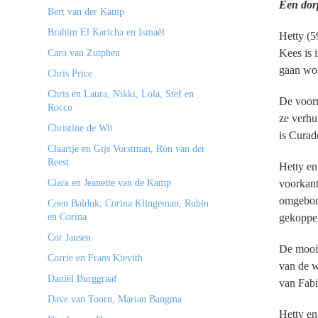
Een dorp
Bert van der Kamp
Brahim El Karicha en Ismaël
Hetty (5
Kees is 
Caro van Zutphen
gaan won
Chris Price
Chris en Laura, Nikki, Lola, Stef en
De voorm
Rocco
ze verhu
Christine de Wit
is Curad
Claartje en Gijs Vorstman, Ron van der
Reest
Hetty en
Clara en Jeanette van de Kamp
voorkant
omgebouw
Coen Balduk, Corina Klingeman, Rubin
en Corina
gekoppel
Cor Jansen
De moois
Corrie en Frans Kievith
van de w
Daniël Burggraaf
van Fab
Dave van Toorn, Marian Bangma
Hetty en