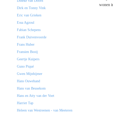
Dineke van Doorn
wonen in
Dirk en Tonny Vink
Eric van Grieken
Essa Agzoul
Fabian Schepens
Frank Duivenvoorde
Frans Huber
Fransien Booij
Geertje Kuipers
Guno Piqué
Gwen Mijnhijmer
Hans Ouwehand
Hans van Beusekom
Hans en Atty van der Voet
Harriet Tap
Heleen van Westreenen - van Meeteren