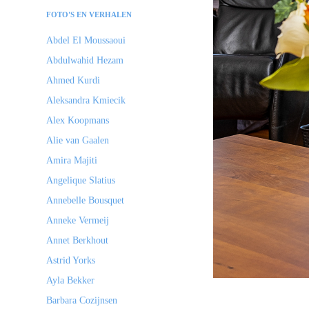
FOTO'S EN VERHALEN
Abdel El Moussaoui
Abdulwahid Hezam
Ahmed Kurdi
Aleksandra Kmiecik
Alex Koopmans
Alie van Gaalen
Amira Majiti
Angelique Slatius
Annebelle Bousquet
Anneke Vermeij
Annet Berkhout
Astrid Yorks
Ayla Bekker
Barbara Cozijnsen