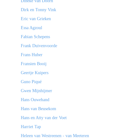
Dineke van Doorn
Dirk en Tonny Vink
Eric van Grieken
Essa Agzoul
Fabian Schepens
Frank Duivenvoorde
Frans Huber
Fransien Booij
Geertje Kuipers
Guno Piqué
Gwen Mijnhijmer
Hans Ouwehand
Hans van Beusekom
Hans en Atty van der Voet
Harriet Tap
Heleen van Westreenen - van Meeteren