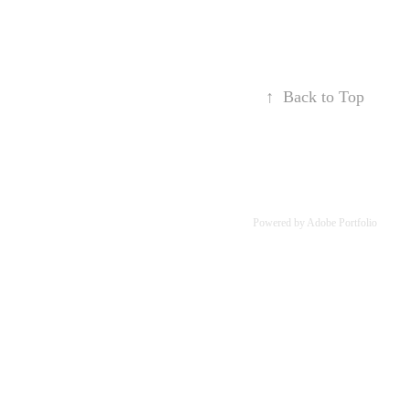
↑
Back to Top
Powered by
Adobe Portfolio