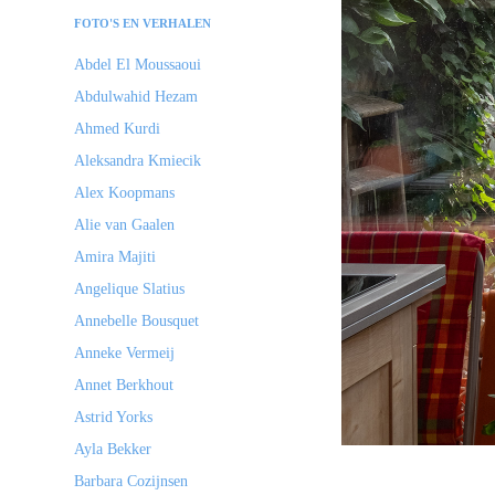
FOTO'S EN VERHALEN
Abdel El Moussaoui
Abdulwahid Hezam
Ahmed Kurdi
Aleksandra Kmiecik
Alex Koopmans
Alie van Gaalen
Amira Majiti
Angelique Slatius
Annebelle Bousquet
Anneke Vermeij
Annet Berkhout
Astrid Yorks
Ayla Bekker
Barbara Cozijnsen