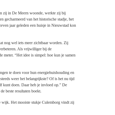
en zij in De Meern woonde, werkte zij bij
 gecharmeerd van het historische stadje, het
j zeven jaar geleden een huisje in Nieuwstad kon
dat nog wel iets meer zichtbaar worden. Zij
rbeteren. Als vrijwilliger bij de
de meter. “Het idee is simpel: hoe kun je samen
ingen te doen voor hun energiehuishouding en
teeds weer het belangrijkste? Of is het nu tijd
elf kunt doen. Daar heb je invloed op.” De
 de beste resultaten boekt.
e wijk. Het mooiste stukje Culemborg vindt zij