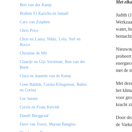
Met elka
Bert van der Kamp
Brahim El Karicha en Ismaël
Judith (
Werkzaak
Caro van Zutphen
water, h
Chris Price
bemacht
Chris en Laura, Nikki, Lola, Stef en
Rocco
Nieuwsta
Christine de Wit
probeert
Claartje en Gijs Vorstman, Ron van der
energiec
Reest
met de i
Clara en Jeanette van de Kamp
Met deze
Coen Balduk, Corina Klingeman, Rubin
en Corina
het klim
voor gro
Cor Jansen
kracht z
Corrie en Frans Kievith
Daniël Burggraaf
Door dez
Dave van Toorn, Marian Bangma
de Varke