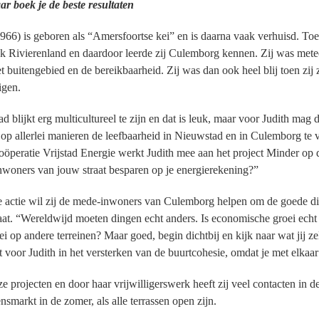
ar boek je de beste resultaten
1966) is geboren als “Amersfoortse kei” en is daarna vaak verhuisd. To
 Rivierenland en daardoor leerde zij Culemborg kennen. Zij was meteen
et buitengebied en de bereikbaarheid. Zij was dan ook heel blij toen zi
igen.
d blijkt erg multicultureel te zijn en dat is leuk, maar voor Judith mag 
 op allerlei manieren de leefbaarheid in Nieuwstad en in Culemborg te ve
oöperatie Vrijstad Energie werkt Judith mee aan het project Minder op 
nwoners van jouw straat besparen op je energierekening?”
 actie wil zij de mede-inwoners van Culemborg helpen om de goede d
aat. “Wereldwijd moeten dingen echt anders. Is economische groei echt s
ei op andere terreinen? Maar goed, begin dichtbij en kijk naar wat jij z
it voor Judith in het versterken van de buurtcohesie, omdat je met elkaar
e projecten en door haar vrijwilligerswerk heeft zij veel contacten in d
nsmarkt in de zomer, als alle terrassen open zijn.